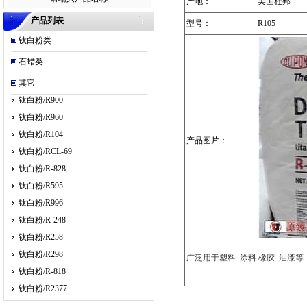
产地：
美国杜邦
产品列表
型号：
R105
钛白粉类
钛白粉/R902+
石蜡类
钛白粉/R706
钛白粉/R105
其它
钛白粉/R900
钛白粉/R960
钛白粉/R104
产品图片：
钛白粉/RCL-69
钛白粉/R-828
钛白粉/R595
钛白粉/R996
钛白粉/R-248
钛白粉/R258
钛白粉/R298
广泛用于塑料 涂料 橡胶 油漆等
钛白粉/R-818
钛白粉/R2377
钛白粉/R237