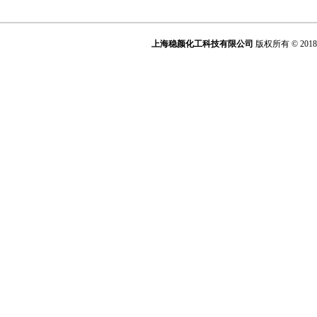
钛白粉/R606
钛白粉/R215
上海稳颜化工科技有限公司
版权所有 © 201
钛白粉/R216
钛白粉/R219
钛白粉/THR-218
钛白粉/R930
钛白粉/R980
钛白粉/A-100
钛白粉/HTR-628
钛白粉/R2295
钛白粉/R501
钛白粉/R510
钛白粉/HTA120
半精炼石蜡/58°60°56°
半精炼石蜡/58°60°56°
聚乙烯蜡/
全精炼石蜡/58°-60°
微晶蜡/70°-80°