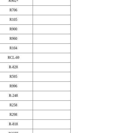
R902+
R706
R105
R900
R960
R104
RCL-69
R-828
R595
R996
R-248
R258
R298
R-818